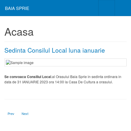
BAIA SPRIE
Acasa
Sedinta Consilul Local luna ianuarie
Se convoaca Consiliul Local
.al Orasului Baia Sprie in sedinta ordinara in
data de 31 IANUARIE 2023 ora 14:00 la Casa De Cultura a orasului.
Previous article: Lazi pentru compost
Next article: Sala de sport din Tăuţii de Sus
Prev
Next