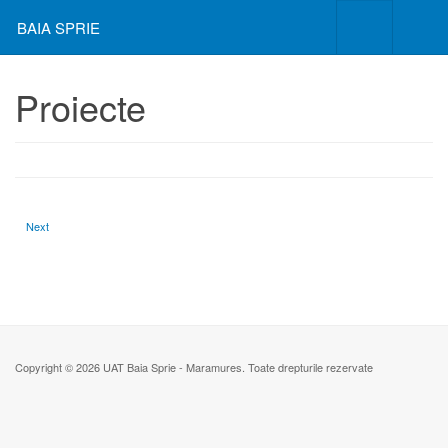
BAIA SPRIE
Proiecte
Next article: HUSKROUA - BBC
Next
Copyright © 2026 UAT Baia Sprie - Maramures. Toate drepturile rezervate