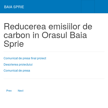
BAIA SPRIE
Reducerea emisiilor de
carbon in Orasul Baia
Sprie
Comunicat de presa final proiect
Descrierea proiectului
Comunicat de presa
Previous article: Construire si dotare imobil nou pentru Gradinita cu program prelungit 
Next article: Europa pentru cetateni
Prev
Next