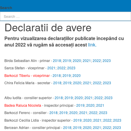
Baia Sprie
Search
Declaratii de avere
Pentru vizualizarea declarațiilor publicate începând cu
anul 2022 vă rugăm să accesați acest
link.
Birda Sebastian Alin - primar -
2018
;
2019
;
2020
;
2021
;
2022
;
2023
Sarca Stefan - viceprimar -
2021
;
2022
;
2023
Barkoczi Tiberiu - viceprimar
-
2018
;
2019
;
2020
Chira Felicia Maria - secretar -
2018
;
2019
;
2020
;
2021
;
2022
;
2023
Albu Iudita - consilier superior -
2018
;
2019
;
2020
;
2021
;
2022
;
2023
Badea Raluca Nicoleta
- inspector principal -
2019
;
2020
;
2021
Barkoczi Ferenc - consilier -
2018
;
2019
;
2020
;
2021
;
2022
;
2023
Barkoczi Cecilia Lidia - inspector superior -
2019
;
2020
;
2021
;
2022
;
2023
Bercean Adrian - consilier principal -
2018
;
2019
;
2020
;
2021
;
2022
;
2023