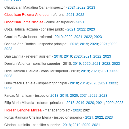
Chiuzbaian Madalina Oana - inspector -
2021
;
2022
;
2023
Ciocotisan Roxana Andreea
- referent -
2021
;
2022
Ciocotisan Toma Nicolae
- consilier superior -
2021
Coza Raluca Roxana - consilier juridic -
2021
;
2022
;
2023
Craciun Flavia Ioana - referent -
2019
;
2020
;
2021
;
2022
;
2023
Csonka Ana Rodica - inspector principal -
2018
;
2019
;
2020
;
2021
;
2022
;
2023
Dan Lavinia - referent asistent -
2018
;
2019
;
2020
;
2021
;
2022
;
2023
Demian Valerica - consilier superior - 2018;
2019
;
2020
;
2021
;
2022
;
2023
Dirle Daniela Claudia - consilier superior - 2018;
2019
;
2020
;
2021
;
2022
;
2023
Dumitrescu Daniela - inspector principal -
2018
;
2019
;
2020
;
2021
;
2022
;
2023
Farcas Mihai Ioan - inspector
2018
;
2019
;
2020
;
2021
;
2022
;
2023
Filip Maria Mihaela - referent principal -
2018
;
2019
;
2020
;
2021
;
2022
;
2023
Florean Lenghel Mircea
- manager proiect -
2020
; 2021
Forizs Ramona Cristina Elena - inspector superior -
2021
;
2022
;
2023
Gindac Luminita - consilier superior -
2018
;
2019
;
2020
;
2021