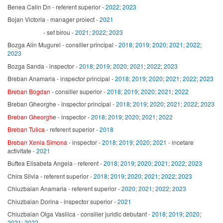
Benea Calin Dn - referent superior -
2022
;
2023
Bojan Victoria - manager proiect -
2021
- sef birou -
2021
;
2022
;
2023
Bozga Alin Mugurel - consilier principal -
2018
;
2019
;
2020
;
2021
;
2022
;
2023
Bozga Sanda - inspector -
2018
;
2019
;
2020
;
2021
;
2022
;
2023
Breban Anamaria - inspector principal -
2018
;
2019
;
2020
;
2021
;
2022
;
2023
Breban Bogdan
- consilier superior -
2018
;
2019
;
2020
;
2021
;
2022
Breban Gheorghe - inspector principal -
2018
;
2019
;
2020
;
2021
;
2022
;
2023
Breban Gheorgh
e - inspector -
2018
;
2019
;
2020
;
2021
;
2022
Breban Tulica
- referent superior -
2018
Breban Xenia Simona
- inspector -
2018
;
2019
;
2020
;
2021
- incetare
activitate -
2021
Buftea Elisabeta Angela - referent -
2018
;
2019
;
2020
;
2021
;
2022
;
2023
Chira Silvia - referent superior -
2018
;
2019
;
2020
;
2021
;
2022
;
2023
Chiuzbaian Anamaria - referent superior -
2020
;
2021
;
2022
;
2023
Chiuzbaian Dorina - inspector superior -
2021
Chiuzbaian Olga Vasilica - consilier juridic debutant -
2018
;
2019
;
2020
;
2021
;
2022